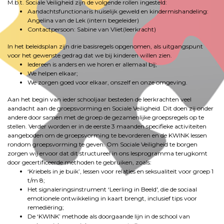
M.b.t. Sociale Veiligheid zijn de volgende rollen ingesteld:
Aandachtsfunctionaris huiselijk geweld en kindermishandeling:
Angelina van de Lek (intern begeleider)
Contactpersoon: Sabine van Vliet(leerkracht)
In het beleidsplan zijn drie basisregels opgenomen, als uitgangspunt
voor het gewenste gedrag dat we bij kinderen willen zien.
Iedereen is anders en we horen er allemaal bij;
We helpen elkaar;
We zorgen goed voor elkaar, onszelf en onze omgeving.
Aan het begin van ieder schooljaar besteden de leerkrachten veel
aandacht aan de groepsvorming en Sociale Veiligheid. Dit doen zij onder
andere door samen met de groep de gezamenlijke groepsregels op te
stellen. Verder worden er in de eerste 3 maanden specifieke activiteiten
aangeboden om de groepsvorming te bevorderen en de KWINK lessen
rondom groepsvorming te geven. Om Sociale Veiligheid te borgen
zorgen wij ervoor dat dit structureel in ons lesprogramma terugkomt
door gecertificeerde methoden te gebruiken, zoals:
‘Kriebels in je buik’, lessen voor relaties en seksualiteit voor groep 1
t/m 8;
Het signaleringsinstrument ‘Leerling in Beeld', die de sociaal
emotionele ontwikkeling in kaart brengt, inclusief tips voor
remediëring;
De ‘KWINK’ methode als doorgaande lijn in de school van