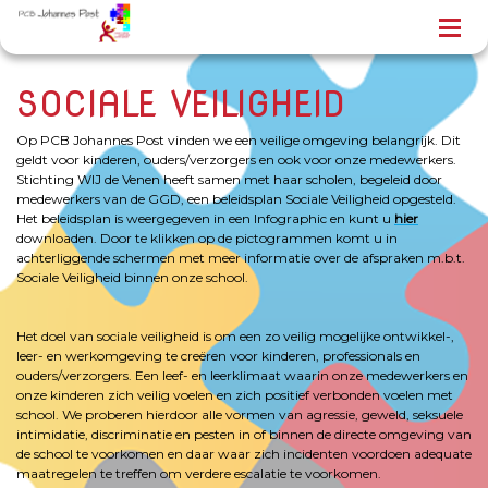
SOCIALE VEILIGHEID
Op PCB Johannes Post
vinden we een veilige omgeving belangrijk. Dit
geldt voor kinderen, ouders/verzorgers en ook voor onze medewerkers.
Stichting WIJ de Venen heeft samen met haar scholen, begeleid door
medewerkers van de GGD, een beleidsplan Sociale Veiligheid opgesteld.
Het beleidsplan is weergegeven in een Infographic en kunt u
hier
downloaden. Door te klikken op de pictogrammen komt u in
achterliggende schermen met meer informatie over de afspraken m.b.t.
Sociale Veiligheid binnen onze school.
Het doel van sociale veiligheid is om een zo veilig mogelijke ontwikkel-,
leer- en werkomgeving te creëren voor kinderen, professionals en
ouders/verzorgers. Een leef- en leerklimaat waarin onze medewerkers en
onze kinderen zich veilig voelen en zich positief verbonden voelen met
school. We proberen hierdoor alle vormen van agressie, geweld, seksuele
intimidatie, discriminatie en pesten in of binnen de directe omgeving van
de school te voorkomen en daar waar zich incidenten voordoen adequate
maatregelen te treffen om verdere escalatie te voorkomen.