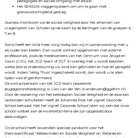
pedagogiek en sociale omgang met elkaar;
Het SENSOA vlaggensysteem om om te gaan met
grensoverschrijdend gedrag;
Jaarlijks monitoren we de sociale veiligheid door het afnemen van
vragenlijsten van Scholen op de kaart bij de leerlingen van de groepen 6,
7 en 8.
Soms heeft een kind meer zorg nodig dan wij in samenwerking met u
als ouder kan bieden. Dan wordt contact opgenomen met externe
professionals, zoals de medewerkers van het Centrum voor Jeugd en
Gezin (CJG), het JGZ-team of JGT. In overleg met u wordt besloten
welke (extra) ondersteuning uw kind kan gebruiken en hoe dit geregeld
wordt. Indien ‘Veilig Thuis’ ingeschakeld wordt, dan wordt u te allen
tijden vooraf geïnformeerd.
De contactpersoon van het JGZ-team (assistente
jeugdgezondheidszorg) is: Lian van der Ven (
lvanderven@ggdhm.nl
)
Door de realisering van het beleidsplan Sociale Veiligheid en de daaraan
verbonden activiteiten heeft de Johannes Post het vignet Gezonde
School behaald. Met het vignet Gezonde School laten wij zien dat onze
school voldoet aan de kwaliteitscriteria die zijn opgesteld door
deskundigen.
Onze school heeft bovendien speciale aandacht voor het
themacertificaat ‘Welbevinden en Sociale Veiligheid’ en ‘Relaties en